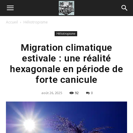
Accueil
Héliotropisme
Héliotropisme
Migration climatique
estivale : une réalité
hexagonale en période de
forte canicule
août 26, 2025
92
0