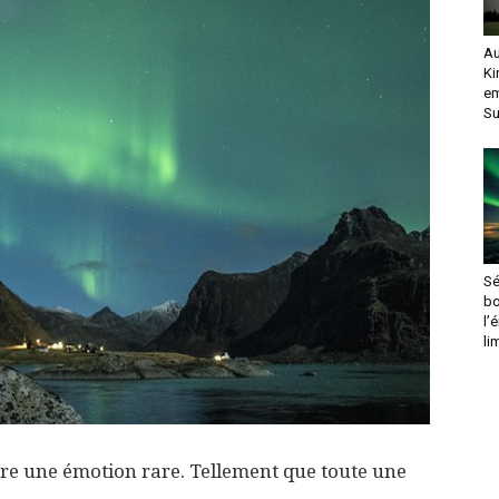
Au
Ki
em
S
Sé
bo
l’
li
vre une émotion rare. Tellement que toute une