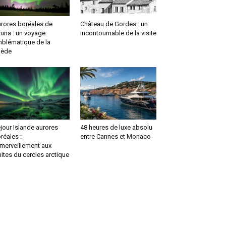
rores boréales de
Château de Gordes : un
runa : un voyage
incontournable de la visite
blématique de la
uède
jour Islande aurores
48 heures de luxe absolu
réales :
entre Cannes et Monaco
émerveillement aux
mites du cercles arctique