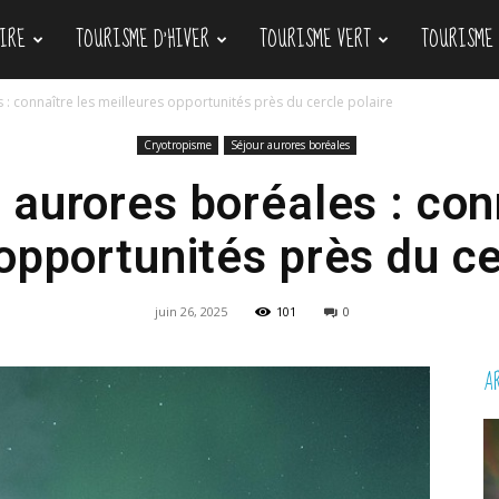
IRE
TOURISME D’HIVER
TOURISME VERT
TOURISME
: connaître les meilleures opportunités près du cercle polaire
Cryotropisme
Séjour aurores boréales
aurores boréales : con
opportunités près du ce
juin 26, 2025
101
0
AR